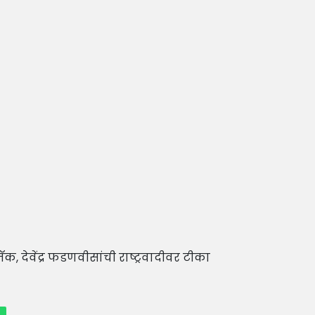
ॅक, देवेंद्र फडणवीसांची राष्ट्रवादीवर टीका
p