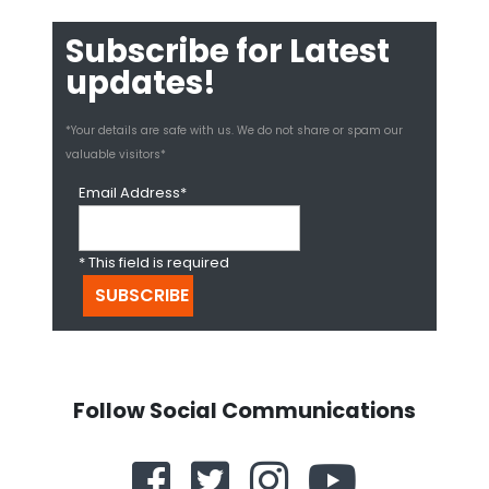
Subscribe for Latest
updates!
*Your details are safe with us. We do not share or spam our
valuable visitors*
Email Address*
* This field is required
Follow Social Communications