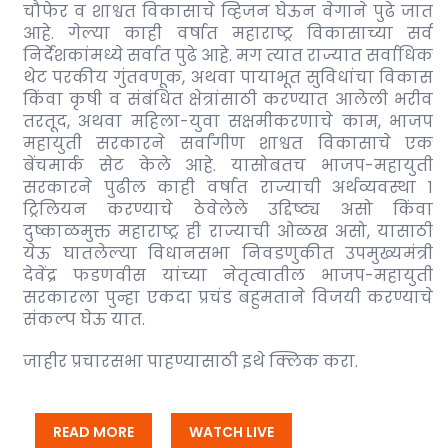
चौफेर व शाश्वत विकासाचे व्हिजन घेऊन वेगाने पुढे जात
आहे. गेल्या काही वर्षात महाराष्ट्र विकासाच्या सर्व
निर्देशकांमध्ये सर्वात पुढे आहे. मग त्यात राज्यात सर्वाधिक
थेट परकीय गुंतवणूक, अथवा पायाभूत सुविधांचा विकास
किंवा कृषी व संबंधित क्षेत्रांसाठी करण्यात आलेली भरीव
तरतूद, अथवा महिला-युवा सक्षमीकरणाचे काम, भाजप
महायुती सरकारने सर्वांगीण शाश्वत विकासाचे एक
बेंचमार्क सेट केले आहे. यासोबतच भाजप-महायुती
सरकारने पुढील काही वर्षात राज्याची अर्थव्यवस्था १
ट्रिलियन करण्याचे ठेवेलेले उद्दिष्ट्य असो किंवा
दुष्काळमुक्त महाराष्ट्र ही राज्याची ओळख असो, यासाठी
येऊ घातलेल्या विधानसभा निवडणुकीत उपमुख्यमंत्री
देवेंद्र फडणवीस यांच्या नेतृत्वातील भाजप-महायुती
सरकारला पुन्हा एकदा प्रचंड बहुमताने विजयी करण्याचे
संकल्प घेऊ यात.
जाहीर प्रचारसभा पाहण्यासाठी इथे क्लिक करा.
READ MORE
WATCH LIVE