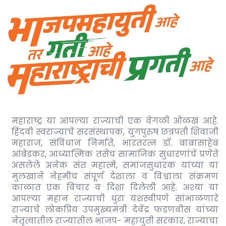
महाराष्ट्र या आपल्या राज्याची एक वेगळी ओळख आहे.
हिंदवी स्वराज्याचे सरसंस्थापक, युगपुरुष छत्रपती शिवाजी
महाराज, संविधान निर्माते, भारतरत्न डॉ. बाबासाहेब
आंबेडकर, आध्यात्मिक तसेच सामाजिक सुधारणांचे प्रणेते
असलेले अनेक संत महात्मे, समाजसुधारक यांच्या या
मुलखाने नेहमीच संपूर्ण देशाला व विश्वाला संक्रमण
काळात एक विचार व दिशा दिलेली आहे. अश्या या
आपल्या महान राज्याची धुरा यशस्वीपणे सांभाळणारे
राज्याचे लोकप्रिय उपमुख्यमंत्री देवेंद्र फडणवीस यांच्या
नेतृत्वातील राज्यातील भाजप- महायुती सरकार, राज्याचा