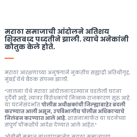
मराठा समाजाची आंदोलने अतिशय
शिस्तबध्द पध्दतीने झाली. त्याचे अनेकांनी
कौतुक केले होते.
मराठा आरक्षणाच्या अनुषंगाने नुकतीच सह्याद्री अतिथीगृह,
मुंबई येथे बैठक संपन्न झाली.
“जालना येथे मराठा आंदोलनादरम्यान घडलेली घटना
दुर्दैवी आहे, त्यावर विरोधकांचे निव्वळ राजकारण सुरु आहे.
या घटनेसंदर्भात
पोलीस अधीक्षकांची जिल्ह्याबाहेर बदली
करण्यात आली असून, उपविभागीय पोलीस अधिकाऱ्याचे
निलंबन करण्यात आले आहे.
शासनामार्फत या घटनेच्या
संपूर्ण चौकशीचे आदेश देण्यात आले आहेत.”
ओबीसी समाज बांधवांप्रमानेच मराठा समाजाच्या