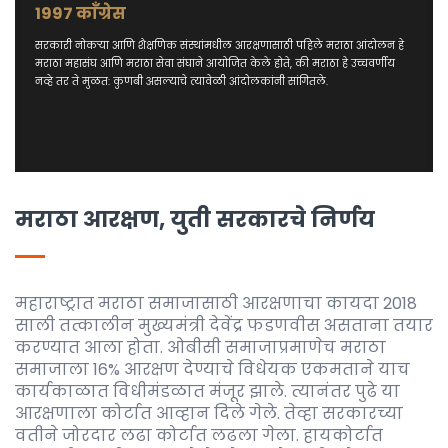
1997 काँग्रेस
सरकारी नोकऱ्या आणि शैक्षणिक संस्थांमधील आरक्षणासाठी पहिले मराठा आंदोलन हे
मराठा महासंघ आणि मराठा सेवा संघाने आयोजित केले होते, की मराठा हे उच्चवर्णीय
नव्हे तर ते मुळत: कुणबी असल्याचे त्यावेळी आंदोलकांनी सांगितले.
मराठा आरक्षण, युती सरकारचे निर्णय
महाराष्ट्रात मराठा समाजासाठी आरक्षणाचा कायदा 2018
साली तत्कालीन मुख्यमंत्री देवेंद्र फडणवीस असताना तयार
करण्यात आला होता. ओबीसी समाजाप्रमाणेच मराठा
समाजाला 16% आरक्षण देण्याचे विधेयक एकमताने याच
कार्यकाळात विधीमंडळात मंजूर झाले. त्यानंतर पुढे या
आरक्षणाला कोर्टात आव्हान दिले गेले. तेव्हा सरकारच्या
वतीने जोरदार लढा कोर्टात लढला गेला. हायकोर्टात