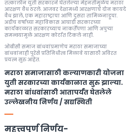
तत्कालीन युती सरकारने घेतलेल्या मेहनतीमुळेच मराठा
आरक्षण वैध ठरले. आजवर देशामध्ये आरक्षणाचे दोन कायदे
वैध झाले, एक महाराष्ट्राचा आणि दुसरा तामिळनाडूचा.
अडीच वर्षाच्या महाविकास आघाडी सरकारच्या
कार्यकाळात सरकारच्याच नाकर्तेपणा आणि अपुऱ्या
समन्वयामुळे आरक्षण कोर्टात टिकले नाही.
ओबीसी समाज बांधवांप्रमाणेच मराठा समाजाच्या
बांधवांनाही पुरेसे प्रतिनिधीत्व मिळावे यासाठी अविरत
प्रयत्न सुरु आहेत.
मराठा समाजासाठी कल्याणकारी योजना
युती सरकारच्या कार्यकाळात सुरु झाल्या.
मराठा बांधवांसाठी आतापर्यंत घेतलेले
उल्लेखनीय निर्णय / सद्यस्थिती
महत्त्वपूर्ण निर्णय-