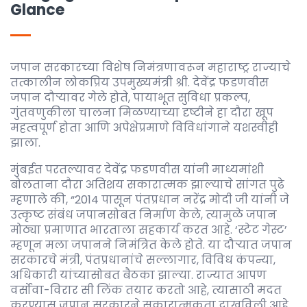
Glance
जपान सरकारच्या विशेष निमंत्रणावरून महाराष्ट्र राज्याचे
तत्कालीन लोकप्रिय उपमुख्यमंत्री श्री. देवेंद्र फडणवीस
जपान दौर्‍यावर गेले होते, पायाभूत सुविधा प्रकल्प,
गुंतवणुकीला चालना मिळण्याच्या दृष्टीने हा दौरा खूप
महत्वपूर्ण होता आणि अपेक्षेप्रमाणे विविधांगाने यशस्वीही
झाला.
मुंबईत परतल्यावर देवेंद्र फडणवीस यांनी माध्यमांशी
बोलताना दौरा अतिशय सकारात्मक झाल्याचे सांगत पुढे
म्हणाले की, “2014 पासून पंतप्रधान नरेंद्र मोदी जी यांनी जे
उत्कृष्ट संबंध जपानसोबत निर्माण केले, त्यामुळे जपान
मोठ्या प्रमाणात भारताला सहकार्य करत आहे. ‘स्टेट गेस्ट’
म्हणून मला जपानने निमंत्रित केले होते. या दौर्‍यात जपान
सरकारचे मंत्री, पंतप्रधानांचे सल्लागार, विविध कंपन्या,
अधिकारी यांच्यासोबत बैठका झाल्या. राज्यात आपण
वर्सोवा-विरार सी लिंक तयार करतो आहे, त्यासाठी मदत
करण्यास जपान सरकारने सकारात्मकता दाखविली आहे.