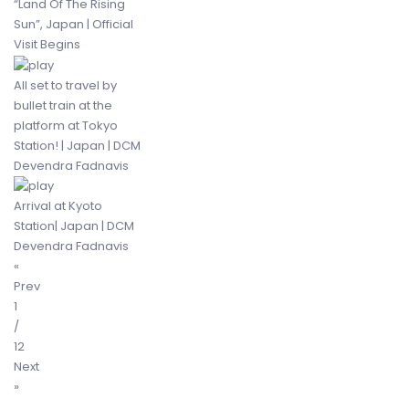
“Land Of The Rising
Sun”, Japan | Official
Visit Begins
All set to travel by
bullet train at the
platform at Tokyo
Station! | Japan | DCM
Devendra Fadnavis
Arrival at Kyoto
Station| Japan | DCM
Devendra Fadnavis
«
Prev
1
/
12
Next
»