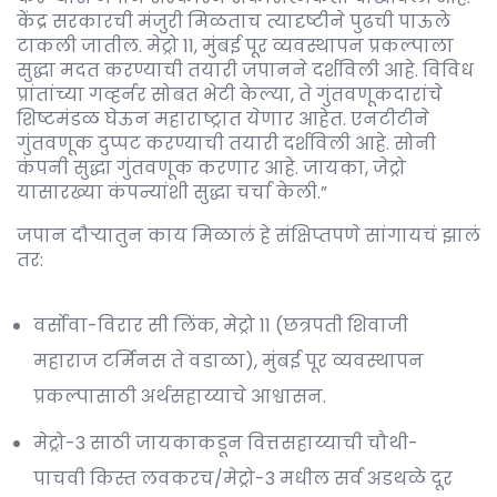
केंद्र सरकारची मंजुरी मिळताच त्यादृष्टीने पुढची पाऊले
टाकली जातील. मेट्रो 11, मुंबई पूर व्यवस्थापन प्रकल्पाला
सुद्धा मदत करण्याची तयारी जपानने दर्शविली आहे. विविध
प्रांतांच्या गव्हर्नर सोबत भेटी केल्या, ते गुंतवणूकदारांचे
शिष्टमंडळ घेऊन महाराष्ट्रात येणार आहेत. एनटीटीने
गुंतवणूक दुप्पट करण्याची तयारी दर्शविली आहे. सोनी
कंपनी सुद्धा गुंतवणूक करणार आहे. जायका, जेट्रो
यासारख्या कंपन्यांशी सुद्धा चर्चा केली.”
जपान दौर्‍यातुन काय मिळालं हे संक्षिप्तपणे सांगायचं झालं
तर:
वर्सोवा-विरार सी लिंक, मेट्रो 11 (छत्रपती शिवाजी
महाराज टर्मिनस ते वडाळा), मुंबई पूर व्यवस्थापन
प्रकल्पासाठी अर्थसहाय्याचे आश्वासन.
मेट्रो-3 साठी जायकाकडून वित्तसहाय्याची चौथी-
पाचवी किस्त लवकरच/मेट्रो-3 मधील सर्व अडथळे दूर