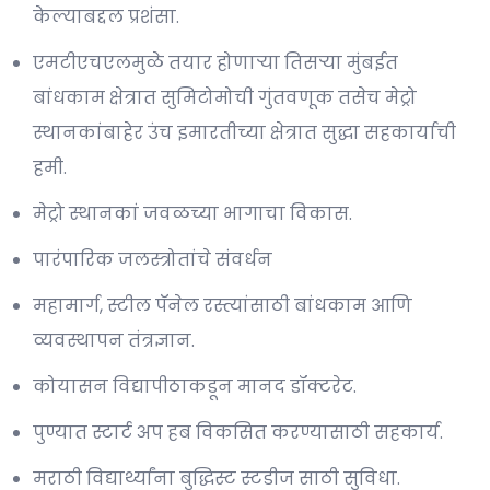
केल्याबद्दल प्रशंसा.
एमटीएचएलमुळे तयार होणाऱ्या तिसऱ्या मुंबईत
बांधकाम क्षेत्रात सुमिटोमोची गुंतवणूक तसेच मेट्रो
स्थानकांबाहेर उंच इमारतीच्या क्षेत्रात सुद्धा सहकार्याची
हमी.
मेट्रो स्थानकां जवळच्या भागाचा विकास.
पारंपारिक जलस्त्रोतांचे संवर्धन
महामार्ग, स्टील पॅनेल रस्त्यांसाठी बांधकाम आणि
व्यवस्थापन तंत्रज्ञान.
कोयासन विद्यापीठाकडून मानद डॉक्टरेट.
पुण्यात स्टार्ट अप हब विकसित करण्यासाठी सहकार्य.
मराठी विद्यार्थ्यांना बुद्धिस्ट स्टडीज साठी सुविधा.