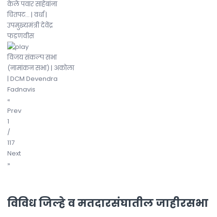
केले पवार साहेबांना
चितपट... | वर्धा |
उपमुख्यमंत्री देवेंद्र
फडणवीस
विजय संकल्प सभा
(नामांकन सभा) | अकोला
| DCM Devendra
Fadnavis
«
Prev
1
/
117
Next
»
विविध जिल्हे व मतदारसंघातील जाहीरसभा