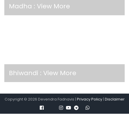
Madha :
View More
Bhiwandi :
View More
Copyright ©
2026
Devendra Fadnavis |
Privacy Policy
|
Disclaimer