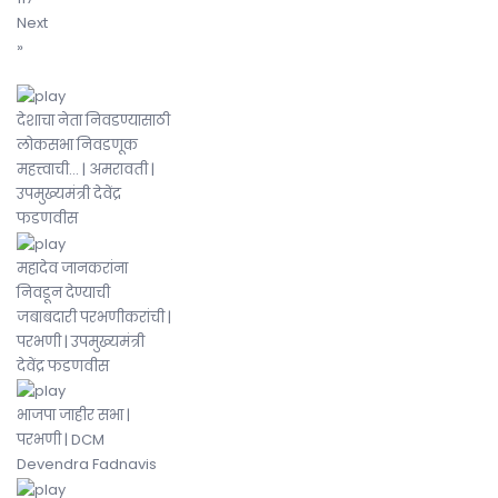
Next
»
देशाचा नेता निवडण्यासाठी
लोकसभा निवडणूक
महत्त्वाची... | अमरावती |
उपमुख्यमंत्री देवेंद्र
फडणवीस
महादेव जानकरांना
निवडून देण्याची
जबाबदारी परभणीकरांची |
परभणी | उपमुख्यमंत्री
देवेंद्र फडणवीस
भाजपा जाहीर सभा |
परभणी | DCM
Devendra Fadnavis