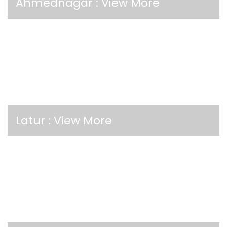
Ahmednagar :
View More
Latur :
View More