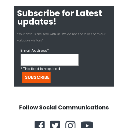
Subscribe for Latest
updates!
*Your details are safe with us. We do not share or spam our
valuable visitors*
Email Address*
* This field is required
Follow Social Communications