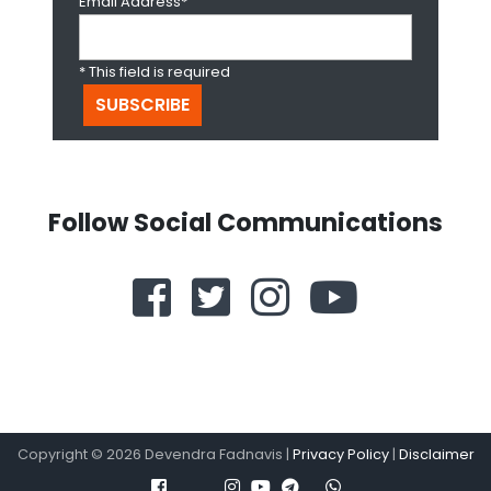
Email Address*
* This field is required
Follow Social Communications
Copyright ©
2026
Devendra Fadnavis |
Privacy Policy
|
Disclaimer