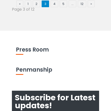
«
1
2
3
4
5
…
12
»
Page 3 of 12
Press Room
Penmanship
Subscribe for Latest
updates!