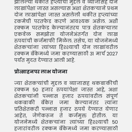
झालेल्या थकीत हप्त्यांची मुद्दल व व्याजासह दोन
लाखांपेक्षा जास्त असल्यास अशा शेतकर्‍याने प्रथम
दोन लाखांपेक्षा जास्त असलेली थकीत हप्त्यांच्या
रकमेची परतफेड करणे आवश्यक असेल. अशी
रक्कम परतफेड केल्यानंतरच पात्र शेतकर्‍याला
एकवेळ समझोता योजनेअंतर्गत दोन लाख
रुपयांची कर्जमाफी मिळेल. तसेच, या योजनेमध्ये
शेतकर्‍यांना त्यांच्या हिश्श्याची दोन लाखांवरील
रक्कम बँकेमध्ये जमा करण्यासाठी 31 मार्च 2027
पर्यंत मुदत देण्यात आली आहे.
प्रोत्साहनपर लाभ योजना
ज्या शेतकर्‍यांची मुद्दल व व्याजासह थकबाकीची
रक्कम 50 हजार रुपयांपेक्षा जास्त आहे, अशा
शेतकर्‍यांनी पन्नास हजार रुपयांवरील संपूर्ण
थकबाकी बँकेत जमा केल्यानंतर त्यांना
प्रतिशेतकरी पन्नास हजार रुपये देण्यात येणार
आहेत, जेणेकरून ते कर्जमुक्त होतील. या
योजनेमध्ये शेतकर्‍यांना त्यांच्या हिश्श्याची 50
हजारांवरील रक्कम बँकेमध्ये जमा करण्यासाठी