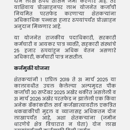
दोन लाख रुपये शासन जमा करणार आहे. तर
याशिवाय प्रोत्साहनपर लाभ योजनेत कर्जाची
नियमित परतफेड करणार्‍या शेतकर्‍यांना
अधिकाधिक पन्नास हजार रुपयांपर्यंत प्रोत्साहन
अनुदान मिळणार आहे.
या योजनेत राजकीय पदाधिकारी, सरकारी
कर्मचारी व आयकर पात्र व्यक्ती, सहकारी संस्थांचे
25 हजार रुपयांहून अधिक वेतन असणारे
अधिकारी, कर्मचारी पात्र नसतील.
कर्जमुक्ती योजना
शेतकर्‍यांनी 1 एप्रिल 2019 ते 31 मार्च 2025 या
कालावधीत उचल केलेल्या अल्पमुदत पीक
कर्जाची 30 सप्टेंबर 2025 अखेर थकीत असलेली व
31 मार्च 2026 अखेर परतफेड न झालेली एक किंवा
अनेक बँकांकडील सर्व कर्जखात्यावरील एकत्रित
थकबाकीची मुद्दल व व्याजासह अधिकतम दोन
लाखापर्यंत आहे, अशा शेतकर्‍यांना (जमीन
धारणेचे क्षेत्र विचारात न घेता) दोन लाख