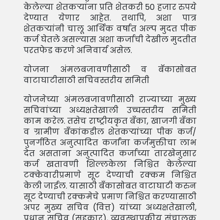
केलेल्या शेतकर्‍यांना प्रति शेतकरी 50 हजार रुपये
देण्यात येणार आहेत. तथापि, अशा पात्र
शेतकर्‍यांनी चालू आर्थिक वर्षात अल्प मुदत पीक
कर्ज घेतले असल्यास अशा कर्जाची देखील मुदतीत
परतफेड करणे अनिवार्य असेल.
योजना अंमलबजावणीसाठी व बँकासोबत
वाटाघाटीसाठी सचिवस्तरीय समिती
योजनेच्या अंमलबजावणीसाठी राज्याच्या मुख्य
सचिवांच्या अध्यक्षतेखाली उच्चस्तरीय समिती
काम करेल. तसेच राष्ट्रीयकृत बँका, खाजगी बँका
व ग्रामीण बँकांकडील शेतकर्‍यांच्या पीक कर्ज/
पुनर्गठित अनुत्पादित कर्जांना कर्जमुक्तीचा लाभ
देत असताना अनुत्पादित कर्जाच्या तारखेनुसार
कर्ज खतावणी शिल्लकेला निश्चित केलेल्या
टक्केवारीप्रमाणे सूट देण्याची रक्कम निश्चित
केली जाईल. यासाठी बँकासोबत वाटाघाटी करुन
सूट देण्याची रक्कमेचे प्रमाण निश्चित करण्यासाठी
अपर मुख्य सचिव (वित्त) यांच्या अध्यक्षतेखाली,
प्रधान सचिव (सहकार), व्यवस्थापकीय संचालक