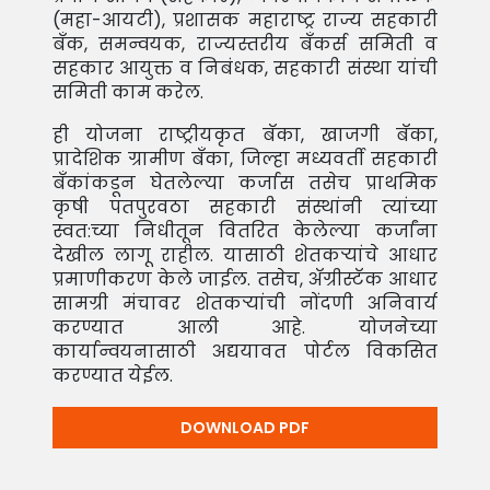
(महा-आयटी), प्रशासक महाराष्ट्र राज्य सहकारी
बँक, समन्वयक, राज्यस्तरीय बँकर्स समिती व
सहकार आयुक्त व निबंधक, सहकारी संस्था यांची
समिती काम करेल.
ही योजना राष्ट्रीयकृत बँका, खाजगी बँका,
प्रादेशिक ग्रामीण बँका, जिल्हा मध्यवर्ती सहकारी
बँकांकडून घेतलेल्या कर्जास तसेच प्राथमिक
कृषी पतपुरवठा सहकारी संस्थांनी त्यांच्या
स्वत:च्या निधीतून वितरित केलेल्या कर्जांना
देखील लागू राहील. यासाठी शेतकर्‍यांचे आधार
प्रमाणीकरण केले जाईल. तसेच, अ‍ॅग्रीस्टॅक आधार
सामग्री मंचावर शेतकर्‍यांची नोंदणी अनिवार्य
करण्यात आली आहे. योजनेच्या
कार्यान्वयनासाठी अद्ययावत पोर्टल विकसित
करण्यात येईल.
DOWNLOAD PDF