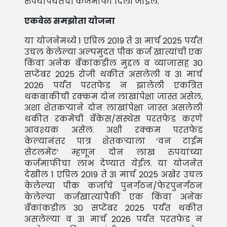
रुपयांपर्यतची कर्जमाफी दिली जाईल.
एकवेळ समझोता योजना
या योजनेमध्ये 1 एप्रिल 2019 ते 31 मार्च 2025 पर्यंत
उचल केलेल्या अल्पमुदत पीक कर्ज खात्यांची एक
किंवा अनेक बँकांकडील मुद्दल व व्याजासह 30
सप्टेंबर 2025 रोजी थकीत असलेली व 31 मार्च
2026 पर्यंत परतफेड न झालेली एकत्रित
थकबाकीची रक्कम दोन लाखांपेक्षा जास्त असेल,
अशा शेतकर्‍याने दोन लाखांपेक्षा जास्त असलेली
थकीत रकमेची बँकेस/संस्थेस परतफेड करणे
आवश्यक असेल. अशी रक्कम परतफेड
केल्यानंतर पात्र शेतकर्‍याला ‘वन टाईम
सेटलमेंट’ म्हणून दोन लाख रुपयांच्या
कर्जमाफीचा लाभ देण्यात येईल. या योजनेत
देखील 1 एप्रिल 2019 ते 31 मार्च 2025 अखेर उचल
केलेल्या पीक कर्जाचे पुनर्गठन/फेरपुनर्गठन
केलेल्या कर्जखात्यांपैकी एक किंवा अनेक
बँकांकडील 30 सप्टेंबर 2025 पर्यंत थकीत
असलेल्या व 31 मार्च 2026 पर्यंत परतफेड न