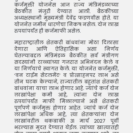
कर्जमुक्ती योजनेस आज राज्य मंत्रिमंडळाच्या
बैठकीत मंजुरी देण्यात आली. बैठकीच्या
अध्यक्षस्थानी मुख्यमंत्री देवेंद्र फडणवीस होते. या
योजनेत जमीन धारणेचा निकष नसेल. दोन लाख
रुपयांपर्यंत ही कर्जमाफी असेल.
महाराष्ट्रातील शेतकरी बांधवांना मोठा दिलासा
देणारा आणि ऐतिहासिक असा निर्णय
घेतल्याबद्दल मंत्रिमंडळ बैठकीत सर्व मंत्रीगण
सदस्यांनी टाळ्यांच्या गजरात अभिनंदन केले व
या निर्णयाचे स्वागत केले. या योजनेत कर्जमुक्ती,
‘वन टाईम सेटलमेंट’ व प्रोत्साहनपर लाभ असे
तीन घटक केल्याने, राज्यातील बहुतांश शेतकरी
बांधवांना याचा लाभ होणार आहे. ज्यांचे कर्ज दोन
लाखांपेक्षा कमी आहे, त्यांना दोन लाख
रुपयांपर्यंत माफी मिळाल्याने असे शेतकरी
पूर्णपणे कर्जमुक्त होणार आहेत. ज्यांचे कर्ज दोन
लाखांपेक्षा अधिक आहे, त्या शेतकर्‍यांना दोन
लाखांवरील थकबाकी 31 मार्च 2027 पूर्वी
भरल्यास मुदत देण्यात येईल. त्यांच्या खात्यातही