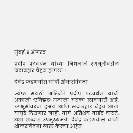
मुंबई, 9 ऑगस्ट
प्रदीप पटवर्धन यांच्या निधनाने रंगभूमीवरील
सदाबहार चेहरा हरपला !
देवेंद्र फडणवीस यांची शोकसंवेदना
ज्येष्ठ मराठी अभिनेते प्रदीप पटवर्धन यांची
अकाली ‘एक्झिट’ मनाला चटका लावणारी आहे.
रंगभूमीवरचा हसरा आणि सदाबहार चेहरा आता
यापुढे दिसणार नाही, याचे अतिशय वाईट वाटते,
अशा शब्दात उपमुख्यमंत्री देवेंद्र फडणवीस यांनी
शोकसंवेदना व्यक्त केल्या आहेत.