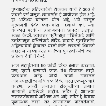
यावेळी उपस्थित होते.
पुण्यश्लोक अहिल्यादेवी होळकर यांचे हे 300 वे
जयंती वर्ष असून, त्यावर्षात हे आयोजन होत आहे,
हा अतिशय चांगला योग आहे, असे सांगून
मुख्यमंत्री देवेंद्र फडणवीस म्हणाले की, ज्या
काळात परकीय आक्रमकांनी आपली संस्कृती
ध्वस्त केली, त्यानंतर पूर्वेपासून पश्चिमेकडे आणि
उत्तरेपासून दक्षिणेकडे मंदिर, घाटांचे पुननिर्माण
अहिल्यादेवी होळकर यांनी केले. छत्रपती शिवाजी
महाराज यांच्यानंतर धर्माच्या पुनर्स्थापनेचे काम
अहिल्यादेवींनी केले.
आज महाकुंभात 50 कोटी लोक स्नान करतात,
पण, कुणी कुणाची जात, पंथ विचारत नाही.
पंतप्रधान नरेंद्र मोदी यांनी सनातन
जीवनपद्धतीला मोठे बळ दिले. भारत एकजूट आहे
कारण, आम्ही सनातन संस्कृतीच्या समान
धाग्याने बांधलेलो आहोत. मंदिर हे आपल्या
समाजजीवनाचे अभिन्न अंग आहे. मंदिर हे केवळ
पूजास्थळ नाही, तर सामाजिक परिवर्तनाचे,