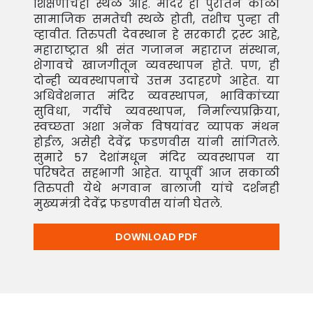
शिक्षणाचेही स्थळ आहे. मंदिरे ही पुरातन काळी
सामाजिक समतेची स्थळे होती, तशीच पुन्हा ती
व्हावीत. तिरुपती देवस्थान हे सरकारी ट्रस्ट आहे,
महाराष्ट्रात श्री संत गजानन महाराज संस्थान,
शेगावचे खाजगीतून व्यवस्थापन होते. पण, ही
दोन्ही व्यवस्थापनाचे उत्तम उदाहरणे आहेत. या
अधिवेशनात मंदिर व्यवस्थापन, भाविकांच्या
सुविधा, गर्दीचे व्यवस्थापन, निर्माल्यप्रक्रिया,
स्वच्छता अशा अनेक विषयांवर व्यापक मंथन
होईल, असेही देवेंद्र फडणवीस यांनी सांगितले.
सुमारे 57 देशांमधून मंदिर व्यवस्थापन या
परिषदेत सहभागी आहेत. यापूर्वी आज सकाळी
तिरुपती येथे भगवान बालाजी यांचे दर्शनही
मुख्यमंत्री देवेंद्र फडणवीस यांनी घेतले.
DOWNLOAD PDF