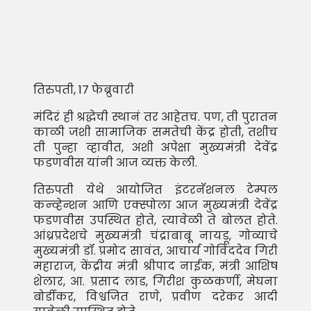
तिरुपती, 17 फेब्रुवारी
मंदिरं ही श्रद्धेची स्थानं तर आहेतच. पण, ती पुरातन
काळी जशी सामाजिक समतेची केंद्र होती, तशीच
ती पुन्हा व्हावीत, अशी अपेक्षा मुख्यमंत्री देवेंद्र
फडणवीस यांनी आज व्यक्त केली.
तिरुपती येथे आयोजित इंटरनॅशनल टेम्पल
कन्व्हेन्शन आणि एक्स्पोला आज मुख्यमंत्री देवेंद्र
फडणवीस उपस्थित होते, त्यावेळी ते बोलत होते.
आंध्रप्रदेशचे मुख्यमंत्री चंद्राबाबू नायडू, गोव्याचे
मुख्यमंत्री डॉ. प्रमोद सावंत, आचार्य गोविंददेव गिरी
महाराज, केंद्रीय मंत्री श्रीपाद नाईक, मंत्री आशिष
शेलार, आ. प्रसाद लाड, गिरीश कुळकर्णी, मेघना
बोर्डीकर, विश्वजित राणे, प्रवीण दरेकर आदी