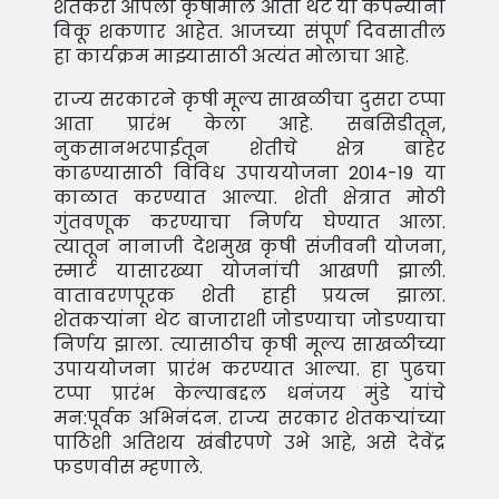
शेतकरी आपला कृषीमाल आता थेट या कंपन्यांना
विकू शकणार आहेत. आजच्या संपूर्ण दिवसातील
हा कार्यक्रम माझ्यासाठी अत्यंत मोलाचा आहे.
राज्य सरकारने कृषी मूल्य साखळीचा दुसरा टप्पा
आता प्रारंभ केला आहे. सबसिडीतून,
नुकसानभरपाईतून शेतीचे क्षेत्र बाहेर
काढण्यासाठी विविध उपाययोजना 2014-19 या
काळात करण्यात आल्या. शेती क्षेत्रात मोठी
गुंतवणूक करण्याचा निर्णय घेण्यात आला.
त्यातून नानाजी देशमुख कृषी संजीवनी योजना,
स्मार्ट यासारख्या योजनांची आखणी झाली.
वातावरणपूरक शेती हाही प्रयत्न झाला.
शेतकर्‍यांना थेट बाजाराशी जोडण्याचा जोडण्याचा
निर्णय झाला. त्यासाठीच कृषी मूल्य साखळीच्या
उपाययोजना प्रारंभ करण्यात आल्या. हा पुढचा
टप्पा प्रारंभ केल्याबद्दल धनंजय मुंडे यांचे
मन:पूर्वक अभिनंदन. राज्य सरकार शेतकर्‍यांच्या
पाठिशी अतिशय खंबीरपणे उभे आहे, असे देवेंद्र
फडणवीस म्हणाले.