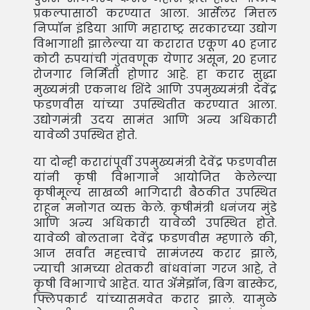
प्रकल्पासाठी करण्यात आला. आर्सेलर मित्तल
निप्पॉन इंडिया आणि महाराष्ट्र सरकारच्या उद्योग
विभागाशी झालेल्या या करारात एकूण 40 हजार
कोटी रुपयांची गुंतवणूक येणार असून, 20 हजार
रोजगार निर्मिती होणार आहे. हा करार सुद्धा
मुख्यमंत्री एकनाथ शिंदे आणि उपमुख्यमंत्री देवेंद्र
फडणवीस यांच्या उपस्थितीत करण्यात आला.
उद्योगमंत्री उदय सामंत आणि अन्य अधिकारी
यावेळी उपस्थित होते.
या दोन्ही करारांपूर्वी उपमुख्यमंत्री देवेंद्र फडणवीस
यांनी कृषी विभागाने आयोजित केलेल्या
कृषीमूल्य साखळी भागिदारी बैठकीत उपस्थित
राहून मनोगत व्यक्त केले. कृषीमंत्री धनंजय मुंडे
आणि अन्य अधिकारी यावेळी उपस्थित होते.
यावेळी बोलताना देवेंद्र फडणवीस म्हणाले की,
आज सर्वांत महत्त्वाचे सामंजस्य करार झाले,
ज्याची आमच्या शेतकरी बांधवांना गरज आहे, ते
कृषी विभागाचे आहेत. यात अ‍ॅमेझॉन, बिग बास्केट,
फ्लिपकार्ट यांच्यासमवेत करार झाले. यामुळे