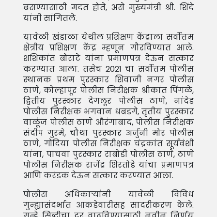
बसण्यासाठी मदत होते, असे मुख्यमंत्री श्री. शिंदे
यांनी सांगितले.
यावेळी खंडाळा येथील प्रशिक्षण केंद्राला सर्वोत्तम
क्षेत्रीय प्रशिक्षण केंद्र म्हणून गौरविण्यात आले.
शशिकांत बोराटे यांना प्रमाणपत्र देऊन सत्कार
करण्यात आला. तसेच 2021 चा सर्वोत्तम पोलीस
स्थानक प्रथम पुरस्कार शिवाजी नगर पोलीस
ठाणे, कोल्हापूर पोलीस निरीक्षक श्रीकांत पिंगळे,
द्वितीय पुरस्कार देगलूर पोलीस ठाणे, नांदेड
पोलीस निरीक्षक भगवान धबडगे, तृतीय पुरस्कार
वाळूंज पोलीस ठाणे औरंगाबाद, पोलीस निरीक्षक
संदीप गुरमे, चौथा पुरस्कार अर्जुनी मोर पोलीस
ठाणे, गोंदिया पोलीस निरीक्षक चंद्रकांत सूर्यवंशी
यांना, पाचवा पुरस्कार राबोडी पोलीस ठाणे, ठाणे
पोलीस निरीक्षक राजेंद्र शिरतोडे यांचा प्रमाणपत्र
आणि करंडक देऊन सत्कार करण्यात आला.
पोलीस अधिकाऱ्यांनी यावेळी विविध
गुन्ह्यासंदर्भात आकडेवारीसह सादरीकरण केले.
गुन्हे सिद्धीचा दर वाढविण्यासाठी नवीन निर्णय