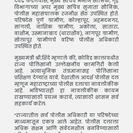
देवेंद्र फडणवीस, मुख्य सचिव मनोज सौनिक, गृह
विभागाच्या अपर मुख्य सचिव सुजाता सौनिक,
पोलीस महासंचालक रजनीश सेठ उपस्थित होते.
परिषदेस पुणे ग्रामीण, कोल्हापूर, अहमदनगर,
सांगली, नाशिक ग्रामीण, अकोला, सातारा,
वाशीम, उस्मानाबाद (धाराशीव), नागपूर ग्रामीण,
सोलापूर ग्रामीणचे वरिष्ठ पोलीस अधिकारी
उपस्थित होते.
मुख्यमंत्री श्री.शिंदे म्हणाले की, कोविड कालावधीत
राज्य पोलिसांनी उल्लेखनीय कामगिरी केली
आहे. अत्याधुनिक तंत्रज्ञानासह पोलिसांना
प्रशिक्षण देण्यात यावे. देशातील आदर्श पोलीस दल
म्हणून महाराष्ट्राच्या पोलीस दलाचा नावलौकीक
आहे. भविष्यातही हा नावलौकीक कायम
राखण्यासाठी प्रयत्न करावे, त्यासाठी शासन सर्व
सहकार्य करेल.
“राज्यातील सर्व पोलीस अधिकारी या परिषदेच्या
माध्यमातून एकत्र आले आहेत. पोलीस दलाला
अधिक सक्षम आणि संवेदनशील बनविण्यासाठी