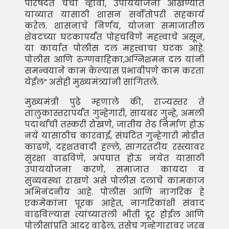
परिषदेत चर्चा व्हावी, उपाययोजना आखण्यात
याव्यात यासाठी शासन सर्वोतोपरी सहकार्य
करेल. शासनाचे निर्णय, योजना समाजातील
शेवटच्या घटकापर्यंत पोहचविणे महत्त्वाचे असून,
या कार्यात पोलीस दल महत्त्वाचा घटक आहे.
पोलीस आणि रुग्णवाहिका,अग्निशमन दल यांनी
समन्वयाने काम केल्यास प्रभावीपणे काम करता
येईल” असेही मुख्यमंत्र्यांनी सांगितले.
मुख्यमंत्री पुढे म्हणाले की, राज्यस्तर ते
तालुकास्तरापर्यंत गुन्हेगारी, सायबर गुन्हे, अमली
पदार्थांची तस्करी रोखणे, जातीय तेढ निर्माण होऊ
नये यासाठीच कारवाई, संघटित गुन्हेगारी मोडीत
काढणे, दहशतवादी हल्ले, सागरतटीय रस्त्यावर
सुरक्षा वाढविणे, अपघात होऊ नयेत यासाठी
उपाययोजना करणे, समाजात कायदा व
सुव्यवस्था राखणे असे पोलीस दलाचे कामकाज
अभिनंदनीय आहे. पोलीस आणि नागरिक हे
एकमेकांना पूरक आहेत, नागरिकांशी संवाद
वाढविल्यास त्यांच्यातली भीती दूर होईल आणि
पोलीसांप्रति आदर वाढेल, तसेच गुन्हेगारावर जरब