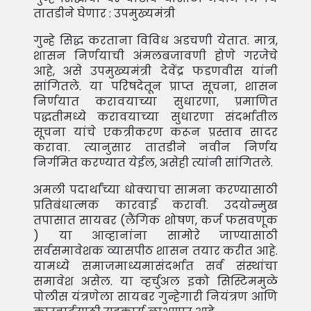
तातडीने घेणार : उपमुख्यमंत्री
गुन्हे सिद्ध करताना विविध अडचणी येतात. मात्र,
शासन निर्णयाची अंमलबजावणी होणे गरजेचे
आहे, असे उपमुख्यमंत्री देवेंद्र फडणवीस यांनी
सांगितले. या परिषदेतून प्राप्त सूचना, शासन
निर्णयात करावयाच्या सुधारणा, प्रमाणित
पद्धतीमध्ये करावयाच्या सुधारणा संदर्भातील
सूचना यांचे एकत्रीकरण करून प्रस्ताव सादर
करावा. त्यानुसार तातडीने नवीन निर्णय
निर्गमित करण्यात येईल, असेही त्यांनी सांगितले.
अमली पदार्थांच्या धोक्याचा सामना करण्यासाठी
प्रतिबंधात्मक कारवाई करावी. उदयोन्मुख
तपासात सायबर (लैंगिक शोषण, कर्ज फसवणूक
) या आव्हानांना सामोरे जाण्यासाठी
सर्वसमावेशक व्यासपीठ शासन तयार करीत आहे.
यामध्ये समाजमाध्यमासंदर्भात सर्व संस्थांचा
समावेश असेल. या व्हर्चुअल इको सिस्टिममुळे
पोलीस यंत्रणेला सायबर गुन्हेगारी नियंत्रण आणि