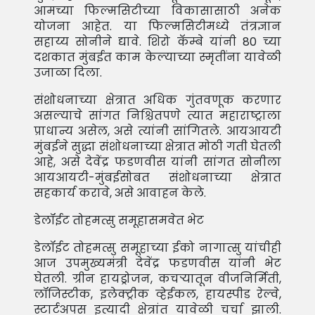
आमच्या फिल्मसिटीच्या विकासासाठी अनेक
योजना आहेत. या फिल्मसिटीमध्ये तंत्रज्ञान
सहाय्य सोनीने द्यावे. शिरो कॅम्बे यांनी 80 च्या
दशकात मुंबईत काम केल्याच्या स्मृतींना यावेळी
उजाळा दिला.
संशोधनाच्या क्षेत्रात अधिक गुंतवणूक करणार
असल्याचे सांगत निश्चितपणे त्यात महाराष्ट्राला
प्राधान्य असेल, असे त्यांनी सांगितले. आयआयटी
मुंबईने सुद्धा संशोधनाच्या क्षेत्रात मोठी गती घेतली
आहे, असे देवेंद्र फडणवीस यांनी सांगत सोनीला
आयआयटी-मुंबईसोबत संशोधनाच्या क्षेत्रात
सहकार्य करावे, असे आवाहन केले.
डेलॉईट तोहमत्सु समूहासमवेत भेट
डेलॉईट तोहमत्सु समूहाच्या ईको नागात्सु यांचीही
आज उपमुख्यमंत्री देवेंद्र फडणवीस यांनी भेट
घेतली. ग्रीन हायड्रोजन, कचर्‍यातून वीजनिर्मिती,
लॉजिस्टीक, इलेक्ट्रीक व्हेईकल, हायस्पीड रेल्वे,
स्टार्टअपस इत्यादी क्षेत्रांत यावेळी चर्चा झाली.