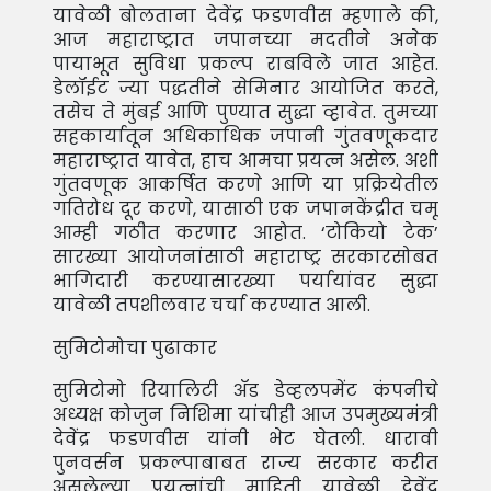
यावेळी बोलताना देवेंद्र फडणवीस म्हणाले की,
आज महाराष्ट्रात जपानच्या मदतीने अनेक
पायाभूत सुविधा प्रकल्प राबविले जात आहेत.
डेलॉईट ज्या पद्धतीने सेमिनार आयोजित करते,
तसेच ते मुंबई आणि पुण्यात सुद्धा व्हावेत. तुमच्या
सहकार्यातून अधिकाधिक जपानी गुंतवणूकदार
महाराष्ट्रात यावेत, हाच आमचा प्रयत्न असेल. अशी
गुंतवणूक आकर्षित करणे आणि या प्रक्रियेतील
गतिरोध दूर करणे, यासाठी एक जपानकेंद्रीत चमू
आम्ही गठीत करणार आहोत. ‘टोकियो टेक’
सारख्या आयोजनांसाठी महाराष्ट्र सरकारसोबत
भागिदारी करण्यासारख्या पर्यायांवर सुद्धा
यावेळी तपशीलवार चर्चा करण्यात आली.
सुमिटोमोचा पुढाकार
सुमिटोमो रियालिटी अँड डेव्हलपमेंट कंपनीचे
अध्यक्ष कोजुन निशिमा यांचीही आज उपमुख्यमंत्री
देवेंद्र फडणवीस यांनी भेट घेतली. धारावी
पुनवर्सन प्रकल्पाबाबत राज्य सरकार करीत
असलेल्या प्रयत्नांची माहिती यावेळी देवेंद्र