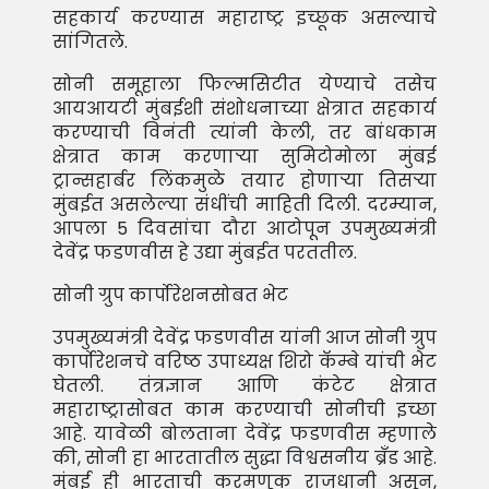
सहकार्य करण्यास महाराष्ट्र इच्छूक असल्याचे
सांगितले.
सोनी समूहाला फिल्मसिटीत येण्याचे तसेच
आयआयटी मुंबईशी संशोधनाच्या क्षेत्रात सहकार्य
करण्याची विनंती त्यांनी केली, तर बांधकाम
क्षेत्रात काम करणार्‍या सुमिटोमोला मुंबई
ट्रान्सहार्बर लिंकमुळे तयार होणार्‍या तिसर्‍या
मुंबईत असलेल्या संधींची माहिती दिली. दरम्यान,
आपला 5 दिवसांचा दौरा आटोपून उपमुख्यमंत्री
देवेंद्र फडणवीस हे उद्या मुंबईत परततील.
सोनी ग्रुप कार्पोरेशनसोबत भेट
उपमुख्यमंत्री देवेंद्र फडणवीस यांनी आज सोनी ग्रुप
कार्पोरेशनचे वरिष्ठ उपाध्यक्ष शिरो कॅम्बे यांची भेट
घेतली. तंत्रज्ञान आणि कंटेट क्षेत्रात
महाराष्ट्रासोबत काम करण्याची सोनीची इच्छा
आहे. यावेळी बोलताना देवेंद्र फडणवीस म्हणाले
की, सोनी हा भारतातील सुद्धा विश्वसनीय ब्रँड आहे.
मुंबई ही भारताची करमणूक राजधानी असून,