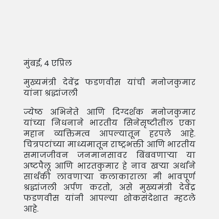
मुंबई, 4 एप्रिल
मुख्यमंत्री देवेंद्र फडणवीस यांची मनोजकुमार
यांना श्रद्धांजली
ज्येष्ठ अभिनेते आणि दिग्दर्शक मनोजकुमार
यांच्या निधनाने भारतीय सिनेसृष्टीतील एका
महान व्यक्तिमत्व आपल्यातून हरपले आहे.
चित्रपटांच्या माध्यमातून राष्ट्रभक्ती आणि भारतीय
समाजजीवन जनमानसावर बिंबवणाऱ्या या
अष्टपैलू आणि भारतकुमार हे नाव खऱ्या अर्थाने
सार्थकी लावणाऱ्या कलाकाराला मी भावपूर्ण
श्रद्धांजली अर्पण करतो, असे मुख्यमंत्री देवेंद्र
फडणवीस यांनी आपल्या शोकसंदेशात म्हटले
आहे.