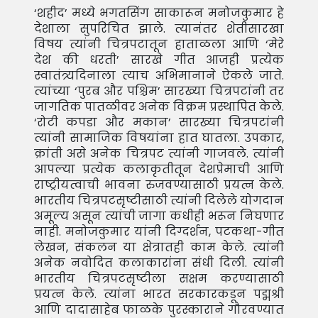
‘शहीद’ मध्ये भगतसिंग साकारून मनोजकुमार हे
देशाला सुपरिचित झाले. त्यानंतर शेतीसारखा
विषय त्यांनी चित्रपटातून हाताळला आणि ‘मेरे
देश की धरती’ सारखे गीत आजही प्रत्येक
स्वातंत्र्यदिनाला त्याच अभिमानाने ऐकले जाते.
त्यांच्या ‘पुरब और पश्चिम’ सारख्या चित्रपटांनी तर
जागतिक पातळीवर अनेक विक्रम प्रस्थापित केले.
‘रोटी कपडा और मकान’ सारख्या चित्रपटांनी
त्यांनी सामाजिक विषयांना हात घातला. उपकार,
क्रांती असे अनेक चित्रपट त्यांनी गाजवले. त्यांनी
आपल्या प्रत्येक कलाकृतीतून देशप्रेमाची आणि
राष्ट्रीयत्वाची भावना रुजवण्यासाठी प्रयत्न केले.
भारतीय चित्रपटसृष्टीसाठी त्यांनी दिलेले योगदान
अमूल्य असून त्यांची जागा कधीही भरून निघणार
नाही. मनोजकुमार यांनी दिग्दर्शन, पटकथा-गीत
लेखन, संकलन या क्षेत्रातही काम केले. त्यांनी
अनेक नवोदित कलाकारांना संधी दिली. त्यांनी
भारतीय चित्रपटसृष्टीला सक्षम करण्यासाठी
प्रयत्न केले. त्यांना भारत सरकारकडून पद्मश्री
आणि दादासाहेब फाळके पुरस्काराने गौरवण्यात