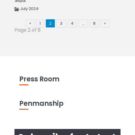
आढावा
July 2024
«
1
2
3
4
…
8
»
Page 2 of 8
Press Room
Penmanship