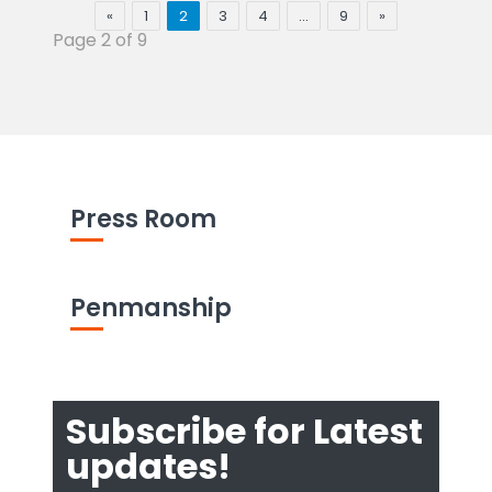
«
1
2
3
4
…
9
»
Page 2 of 9
Press Room
Penmanship
Subscribe for Latest
updates!