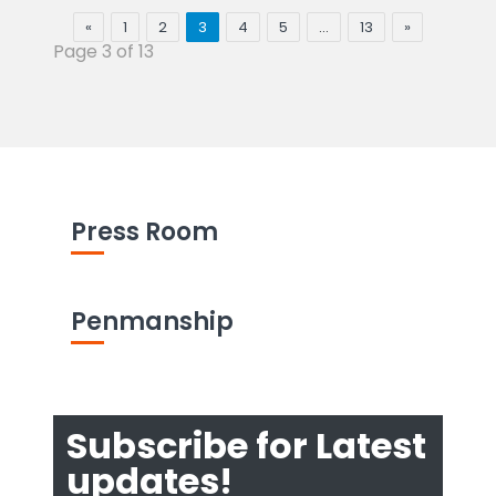
«
1
2
3
4
5
…
13
»
Page 3 of 13
Press Room
Penmanship
Subscribe for Latest
updates!