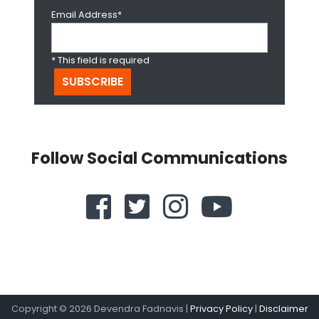
Email Address*
* This field is required
Follow Social Communications
Copyright ©
2026
Devendra Fadnavis |
Privacy Policy
|
Disclaimer