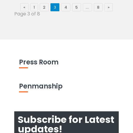
«
1
2
3
4
5
…
8
»
Page 3 of 8
Press Room
Penmanship
Subscribe for Latest
updates!