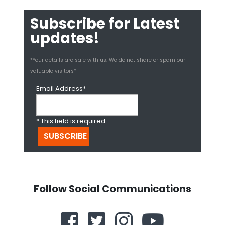
Subscribe for Latest
updates!
*Your details are safe with us. We do not share or spam our
valuable visitors*
Email Address*
* This field is required
Follow Social Communications