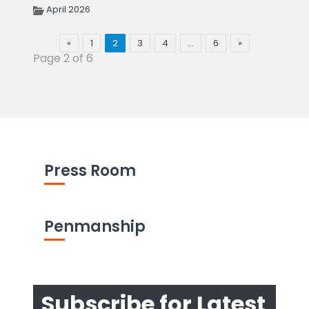
April 2026
«
1
2
3
4
…
6
»
Page 2 of 6
Press Room
Penmanship
Subscribe for Latest