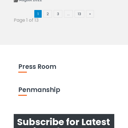
1
2
3
…
13
»
Page 1 of 13
Press Room
Penmanship
Subscribe for Latest